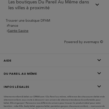
Les boutiques Du Pareil Au Même dans
les villes à proximité
Trouver une boutique DPAM
France
Sainte-Savine
Powered by
evermaps ©
AIDE
DU PAREIL AU MÊME
INFOS LÉGALES
Vêtement enfant & bébé sur DPAM.com ! Du Pareil au même, référence des chaussures bébé et de
vêtement enfant, vous invite à découvrir son univers de vêtement tendance & confortable pour
bébé, fille et garçon ! Parcourez nos différents univers pour trouver le produit idéal pour votre
bambin : robe fille, body bébé, pyjama bébé, pantalon garçon, chaussures enfant, ... mais aussi de