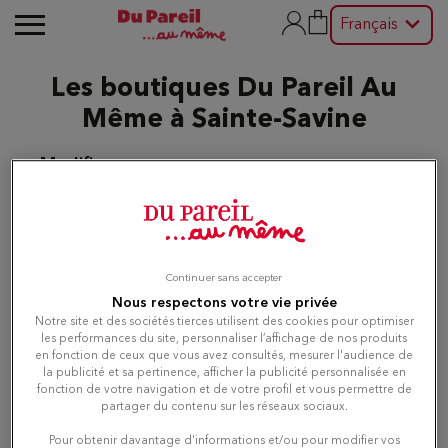
Français
Les boutiques Du Pareil Au
Même à Sainte-Savine
Modifier
Liste
Carte
Continuer sans accepter
Nous respectons votre vie privée
Notre site et des sociétés tierces utilisent des cookies pour optimiser
Du Pareil au même TROYES
1
les performances du site, personnaliser l’affichage de nos produits
en fonction de ceux que vous avez consultés, mesurer l'audience de
67 RUE EMILE ZOLA
la publicité et sa pertinence, afficher la publicité personnalisée en
10000 TROYES
3.61 km
fonction de votre navigation et de votre profil et vous permettre de
Fermé actuellement
partager du contenu sur les réseaux sociaux.
Pour obtenir davantage d'informations et/ou pour modifier vos