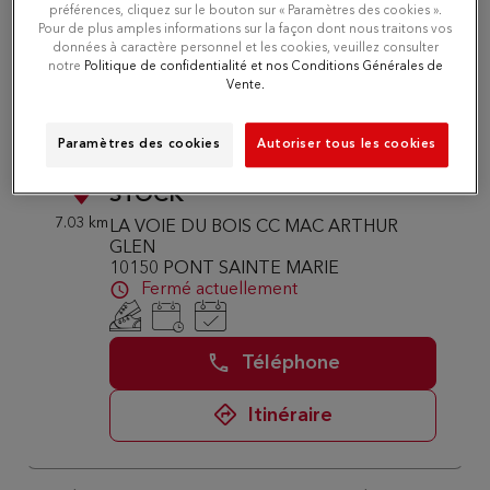
préférences, cliquez sur le bouton sur « Paramètres des cookies ».
Téléphone
Pour de plus amples informations sur la façon dont nous traitons vos
données à caractère personnel et les cookies, veuillez consulter
notre
Politique de confidentialité et nos Conditions Générales de
Itinéraire
Vente.
Paramètres des cookies
Autoriser tous les cookies
Du Pareil au même TROYES
2
STOCK
7.03 km
LA VOIE DU BOIS CC MAC ARTHUR
GLEN
10150 PONT SAINTE MARIE
Fermé actuellement
Téléphone
Itinéraire