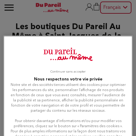
Français
Les boutiques Du Pareil Au
Même à Saint-Jacques-de-la-
Lande
Modifier
Continuer sans accepter
Nous respectons votre vie privée
Notre site et des sociétés tierces utilisent des cookies pour optimiser
Liste
Carte
les performances du site, personnaliser l’affichage de nos produits
en fonction de ceux que vous avez consultés, mesurer l'audience de
la publicité et sa pertinence, afficher la publicité personnalisée en
fonction de votre navigation et de votre profil et vous permettre de
Du Pareil au même RENNES
partager du contenu sur les réseaux sociaux.
1
C.C COLOMBIA
Pour obtenir davantage d'informations et/ou pour modifier vos
35000 RENNES
4.44 km
préférences, cliquez sur le bouton sur « Paramètres des cookies ».
Fermé aujourd'hui
Pour de plus amples informations sur la façon dont nous traitons vos