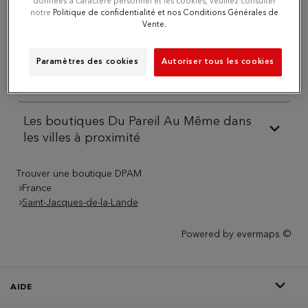
données à caractère personnel et les cookies, veuillez consulter
notre
Politique de confidentialité et nos Conditions Générales de
Vente.
Téléphone
Paramètres des cookies
Autoriser tous les cookies
Itinéraire
Les boutiques Du Pareil Au Même dans
les villes à proximité
Trouver une boutique DPAM
France
Saint-Jacques-de-la-Lande
Powered by
evermaps ©
AIDE