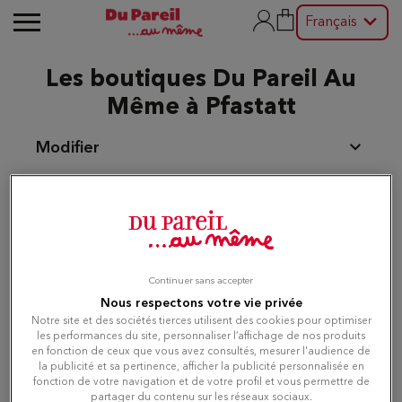
Français
Les boutiques Du Pareil Au
Même à Pfastatt
Modifier
Liste
Carte
Continuer sans accepter
Du Pareil au même MULHOUSE
Nous respectons votre vie privée
1
Notre site et des sociétés tierces utilisent des cookies pour optimiser
5-7-9 RUE MERCIERE
les performances du site, personnaliser l’affichage de nos produits
68100 MULHOUSE
4.49 km
en fonction de ceux que vous avez consultés, mesurer l'audience de
Ouvert 10:00 - 19:00
la publicité et sa pertinence, afficher la publicité personnalisée en
fonction de votre navigation et de votre profil et vous permettre de
partager du contenu sur les réseaux sociaux.