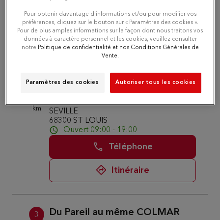
Téléphone
Pour obtenir davantage d'informations et/ou pour modifier vos
préférences, cliquez sur le bouton sur « Paramètres des cookies ».
Pour de plus amples informations sur la façon dont nous traitons vos
Itinéraire
données à caractère personnel et les cookies, veuillez consulter
notre
Politique de confidentialité et nos Conditions Générales de
Vente.
Du Pareil au même ST LOUIS
2
Paramètres des cookies
Autoriser tous les cookies
LECLERC DPAM
26.34
CC LECLERC CELLULE 16 1 RUE DE
km
SEVILLE
68300 ST LOUIS
Ouvert 09:00 - 19:00
Téléphone
Itinéraire
Du Pareil au même COLMAR
3