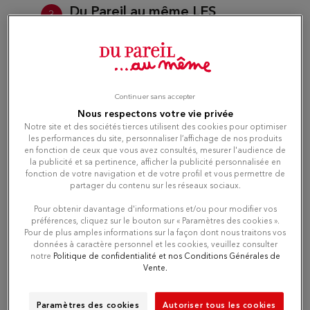
Du Pareil au même LES
3
ARCADES
24.48
C.C LES ARCADES
km
93160 NOISY LE GRAND
Fermé actuellement
Continuer sans accepter
Nous respectons votre vie privée
Téléphone
Notre site et des sociétés tierces utilisent des cookies pour optimiser
les performances du site, personnaliser l’affichage de nos produits
en fonction de ceux que vous avez consultés, mesurer l'audience de
Itinéraire
la publicité et sa pertinence, afficher la publicité personnalisée en
fonction de votre navigation et de votre profil et vous permettre de
partager du contenu sur les réseaux sociaux.
Pour obtenir davantage d'informations et/ou pour modifier vos
Du Pareil au même VINCENNES
4
préférences, cliquez sur le bouton sur « Paramètres des cookies ».
29 RUE DU MIDI
Pour de plus amples informations sur la façon dont nous traitons vos
données à caractère personnel et les cookies, veuillez consulter
94300 VINCENNES
25.79
notre
Politique de confidentialité et nos Conditions Générales de
km
Fermé actuellement
Vente.
Téléphone
Paramètres des cookies
Autoriser tous les cookies