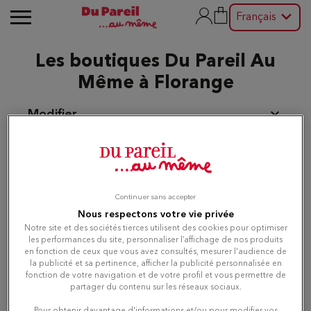
Français
Les boutiques Du Pareil Au
Même à Florange
Modifier
Liste
Carte
Continuer sans accepter
Nous respectons votre vie privée
Notre site et des sociétés tierces utilisent des cookies pour optimiser
Du Pareil au même THIONVILLE
1
les performances du site, personnaliser l’affichage de nos produits
DPAM
en fonction de ceux que vous avez consultés, mesurer l'audience de
la publicité et sa pertinence, afficher la publicité personnalisée en
2.65 km
BATIMENT H - CELLULE 03 ZAC
fonction de votre navigation et de votre profil et vous permettre de
SOLOTRA AVENUE DU 14 JUILLET 1789
partager du contenu sur les réseaux sociaux.
57180 TERVILLE
Fermé aujourd'hui
Pour obtenir davantage d'informations et/ou pour modifier vos