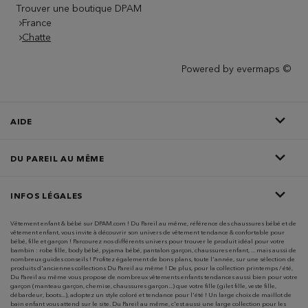
Trouver une boutique DPAM
France
Chatte
Powered by
evermaps ©
AIDE
DU PAREIL AU MÊME
INFOS LÉGALES
Vêtement enfant & bébé sur DPAM.com ! Du Pareil au même, référence des chaussures bébé et de
vêtement enfant, vous invite à découvrir son univers de vêtement tendance & confortable pour
bébé, fille et garçon ! Parcourez nos différents univers pour trouver le produit idéal pour votre
bambin : robe fille, body bébé, pyjama bébé, pantalon garçon, chaussures enfant, ... mais aussi de
nombreux guides conseils ! Profitez également de bons plans, toute l'année, sur une sélection de
produits d'anciennes collections Du Pareil au même ! De plus, pour la collection printemps / été,
Du Pareil au même vous propose de nombreux vêtements enfants tendances aussi bien pour votre
garçon (manteau garçon, chemise, chaussures garçon...) que votre fille (gilet fille, veste fille,
débardeur, boots...), adoptez un style coloré et tendance pour l'été ! Un large choix de maillot de
bain enfant vous attend sur le site. Du Pareil au même, c'est aussi une large collection pour les