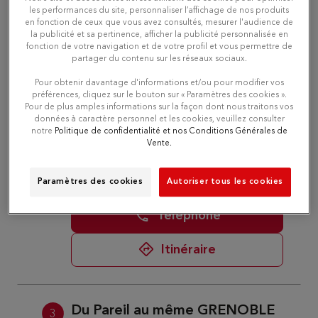
Téléphone
les performances du site, personnaliser l’affichage de nos produits
en fonction de ceux que vous avez consultés, mesurer l'audience de
la publicité et sa pertinence, afficher la publicité personnalisée en
Itinéraire
fonction de votre navigation et de votre profil et vous permettre de
partager du contenu sur les réseaux sociaux.
Pour obtenir davantage d'informations et/ou pour modifier vos
préférences, cliquez sur le bouton sur « Paramètres des cookies ».
Du Pareil au même St Paul les
2
Pour de plus amples informations sur la façon dont nous traitons vos
Romans
données à caractère personnel et les cookies, veuillez consulter
notre
Politique de confidentialité et nos Conditions Générales de
16.48
Lieu-dit de Saint Verant
Vente.
km
26750 SAINT-PAUL-LES-ROMANS
Fermé actuellement
Paramètres des cookies
Autoriser tous les cookies
Téléphone
Itinéraire
Du Pareil au même GRENOBLE
3