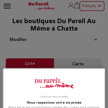
Français
Les boutiques Du Pareil Au
Même à Chatte
Modifier
Liste
Carte
Du Pareil au même ST
1
MARCELLIN
1.92 km
Centre Commercial Leclerc les gameux
Continuer sans accepter
38160 CHATTE
Fermé actuellement
Nous respectons votre vie privée
Notre site et des sociétés tierces utilisent des cookies pour optimiser