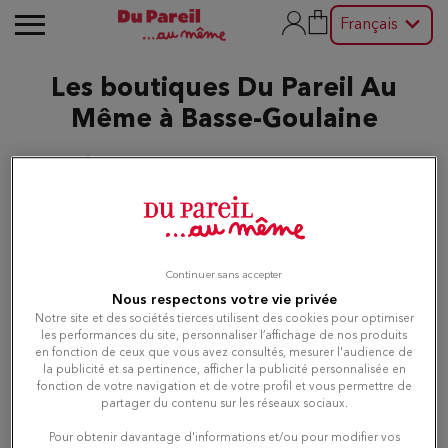
Français
Les boutiques Du Pareil Au
Même à Basse-Goulaine
Modifier
Liste
Carte
Continuer sans accepter
Nous respectons votre vie privée
Notre site et des sociétés tierces utilisent des cookies pour optimiser
Du Pareil au même BASSE
les performances du site, personnaliser l’affichage de nos produits
1
en fonction de ceux que vous avez consultés, mesurer l'audience de
GOULAINE LECLERC
la publicité et sa pertinence, afficher la publicité personnalisée en
324 m
C.C. LECLERC POLE SUD
fonction de votre navigation et de votre profil et vous permettre de
partager du contenu sur les réseaux sociaux.
44115 BASSE GOULAINE
Ouvert 09:30 - 20:00
Pour obtenir davantage d'informations et/ou pour modifier vos