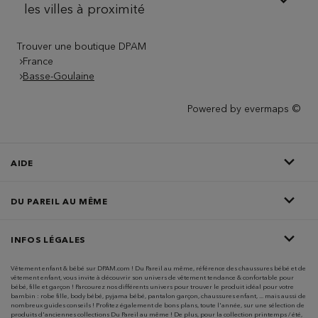
les villes à proximité
Trouver une boutique DPAM
France
Basse-Goulaine
Powered by
evermaps ©
AIDE
DU PAREIL AU MÊME
INFOS LÉGALES
Vêtement enfant & bébé sur DPAM.com ! Du Pareil au même, référence des chaussures bébé et de
vêtement enfant, vous invite à découvrir son univers de vêtement tendance & confortable pour
bébé, fille et garçon ! Parcourez nos différents univers pour trouver le produit idéal pour votre
bambin : robe fille, body bébé, pyjama bébé, pantalon garçon, chaussures enfant, ... mais aussi de
nombreux guides conseils ! Profitez également de bons plans, toute l'année, sur une sélection de
produits d'anciennes collections Du Pareil au même ! De plus, pour la collection printemps / été,