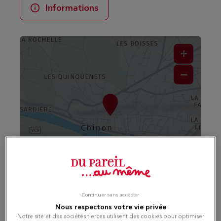
Informations
+
−
Naviguer
Itinéraire
Leaflet
| Map ©2026
HERE
Continuer sans accepter
Horaires d'ouverture
Nous respectons votre vie privée
Notre site et des sociétés tierces utilisent des cookies pour optimiser