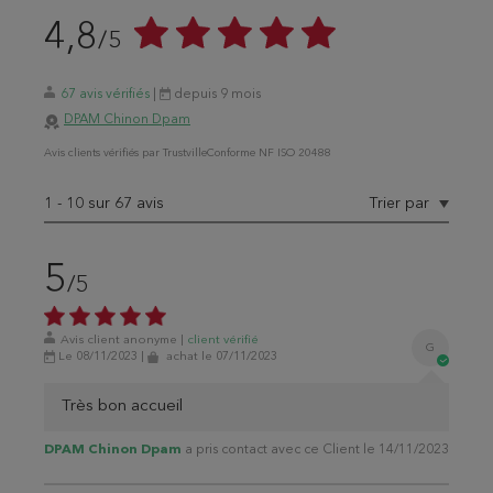
4,8
/5
67 avis vérifiés
|
depuis 9 mois
DPAM Chinon Dpam
Avis
clients
vérifiés par Trustville
Conforme NF ISO 20488
1
-
10
sur 67 avis
Trier par
5
/5
Avis client anonyme
|
client
vérifié
G
Le 08/11/2023
|
achat
le 07/11/2023
Très bon accueil
DPAM Chinon Dpam
a pris contact avec ce Client le 14/11/2023