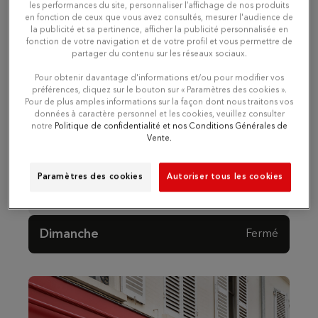
Lundi
Fermé
les performances du site, personnaliser l’affichage de nos produits
en fonction de ceux que vous avez consultés, mesurer l'audience de
la publicité et sa pertinence, afficher la publicité personnalisée en
Mardi
10:00 - 12:30
14:00 - 18:30
fonction de votre navigation et de votre profil et vous permettre de
partager du contenu sur les réseaux sociaux.
Pour obtenir davantage d'informations et/ou pour modifier vos
Mercredi
10:00 - 12:30
14:00 - 18:30
préférences, cliquez sur le bouton sur « Paramètres des cookies ».
Pour de plus amples informations sur la façon dont nous traitons vos
données à caractère personnel et les cookies, veuillez consulter
Jeudi
10:00 - 12:30
14:00 - 18:30
notre
Politique de confidentialité et nos Conditions Générales de
Vente.
Vendredi
10:00 - 12:30
14:00 - 18:30
Paramètres des cookies
Autoriser tous les cookies
Samedi
10:00 - 12:30
14:00 - 18:30
Dimanche
Fermé