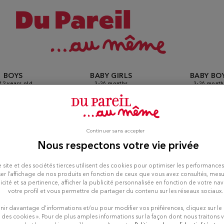
BOYS
BABY GIRLS
BABY BO
12 years old
3-36 months
3-36 month
Continuer sans accepter
il Au Même stores in Saint
Nous respectons votre vie privée
 site et des sociétés tierces utilisent des cookies pour optimiser les performances
er l’affichage de nos produits en fonction de ceux que vous avez consultés, mesu
icité et sa pertinence, afficher la publicité personnalisée en fonction de votre na
votre profil et vous permettre de partager du contenu sur les réseaux sociaux.
nir davantage d'informations et/ou pour modifier vos préférences, cliquez sur le
 des cookies ». Pour de plus amples informations sur la façon dont nous traitons