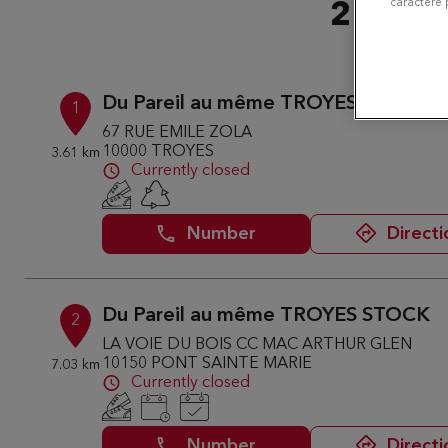
caractère 
2 Du Pa
Du Pareil au même TROYES
1
67 RUE EMILE ZOLA
10000 TROYES
3.61 km
Currently closed
Number
Directi
Du Pareil au même TROYES STOCK
2
LA VOIE DU BOIS CC MAC ARTHUR GLEN
10150 PONT SAINTE MARIE
7.03 km
Currently closed
Number
Directi