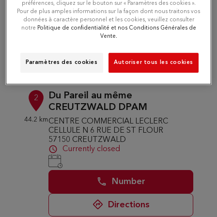
préférences, cliquez sur le bouton sur « Paramètres des cookies ».
Pour de plus amples informations sur la façon dont nous traitons vos
données à caractère personnel et les cookies, veuillez consulter
notre
Politique de confidentialité et nos Conditions Générales de
Number
Vente.
Directions
Paramètres des cookies
Autoriser tous les cookies
Du Pareil au même
2
CREUTZWALD DPAM
44.2 km
CENTRE COMMERCIAL LECLERC
CELLULE N 6 RUE DE ST FLOUR
57150 CREUTZWALD
Currently closed
Number
Directions