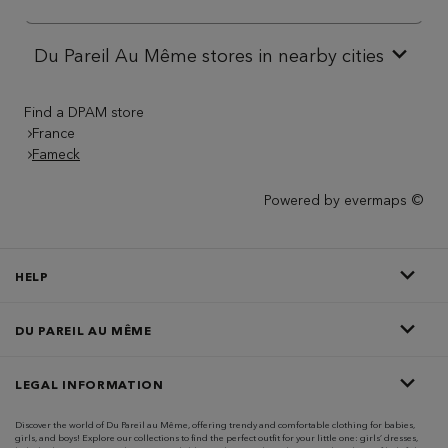
Du Pareil Au Même stores in nearby cities
Find a DPAM store
France
Fameck
Powered by
evermaps ©
HELP
DU PAREIL AU MÊME
LEGAL INFORMATION
Discover the world of Du Pareil au Même, offering trendy and comfortable clothing for babies,
girls, and boys! Explore our collections to find the perfect outfit for your little one: girls’ dresses,