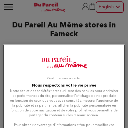
English
Du Pareil Au Même stores in
Fameck
Edit
List
Map
Continuer sans accepter
Nous respectons votre vie privée
Notre site et des sociétés tierces utilisent des cookies pour optimiser
Du Pareil au même THIONVILLE
les performances du site, personnaliser l’affichage de nos produits
1
en fonction de ceux que vous avez consultés, mesurer l'audience de
DPAM
la publicité et sa pertinence, afficher la publicité personnalisée en
6.25 km
BATIMENT H - CELLULE 03 ZAC
fonction de votre navigation et de votre profil et vous permettre de
partager du contenu sur les réseaux sociaux.
SOLOTRA AVENUE DU 14 JUILLET 1789
57180 TERVILLE
Pour obtenir davantage d'informations et/ou pour modifier vos
Currently closed